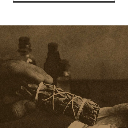
“Nulla quis lorem ut libero malesuada
feugiat. Curabitur non nulla sit amet
nisl tempus convallis quis ac lectus.
Vivamus magna justo. Curabitur arcu
erat, accumsan id imperdiet et, porttitor
at sem. Praesent sapien massa, convallis
a pellentesque nec.”
– Robert Waller